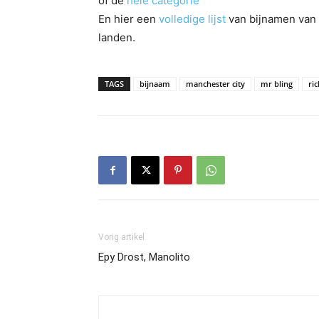
of de
hele categorie
En hier een
volledige lijst
van bijnamen van 
landen.
TAGS
bijnaam
manchester city
mr bling
ri
Vorig artikel
Epy Drost, Manolito