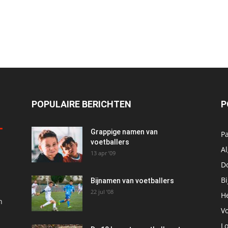
POPULAIRE BERICHTEN
P
Grappige namen van
P
voetballers
A
13 apr ’09
D
!
B
Bijnamen van voetballers
22 jul ’08
He
n
V
Lo