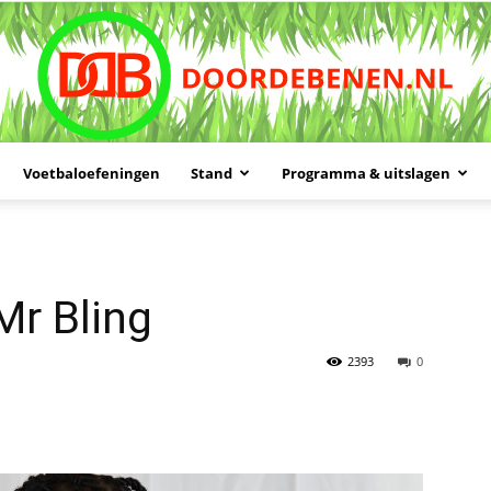
Voetbaloefeningen
Stand
Programma & uitslagen
Doordebenen
Mr Bling
2393
0