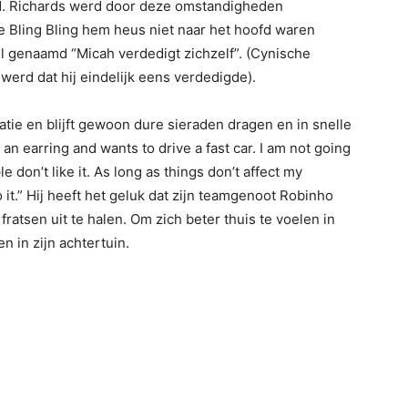
d. Richards werd door deze omstandigheden
 Bling Bling hem heus niet naar het hoofd waren
kel genaamd “Micah verdedigt zichzelf”. (Cynische
 werd dat hij eindelijk eens verdedigde).
tatie en blijft gewoon dure sieraden dragen en in snelle
n earring and wants to drive a fast car. I am not going
 don’t like it. As long as things don’t affect my
do it.” Hij heeft het geluk dat zijn teamgenoot Robinho
atsen uit te halen. Om zich beter thuis te voelen in
n in zijn achtertuin.