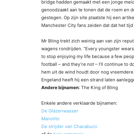
bridge hadden gemaakt met een jonge mei
genoodzaakt aan te tonen dat de roem en de
gestegen. Op zijn site plaatste hij een arti
Manchester City fans zeiden dat dat het tijd
Mr Bling trekt zich weinig aan van zijn repu
wagens rondrijden. “Every youngster wears a
to stop enjoying my life because a few people
football – and they’re not – I’ll continue to 
hem uit de wind houdt door nog vreemdere fr
Engeland heeft hij een strand laten aanlegge
Andere bijnamen
: The King of Bling
Enkele andere verklaarde bijnamen:
De Glazenwasser
Manolito
De strijder van Chacabuco