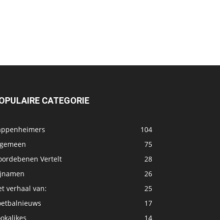
OPULAIRE CATEGORIE
appenheimers
104
lgemeen
75
oordebenen Vertelt
28
ijnamen
26
t verhaal van:
25
oetbalnieuws
17
okalikes
14