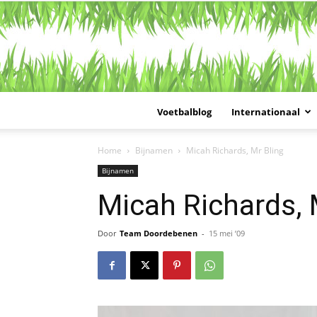
Voetbalblog
Internationaal
Home
Bijnamen
Micah Richards, Mr Bling
Bijnamen
Micah Richards, 
Door
Team Doordebenen
-
15 mei ’09