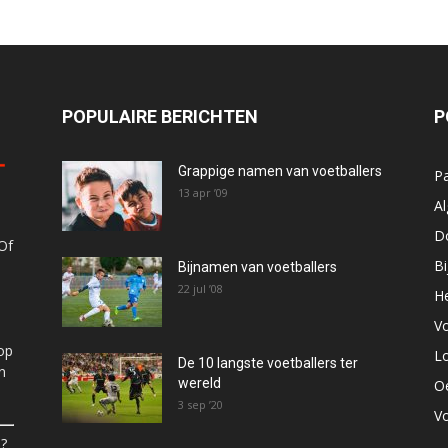
POPULAIRE BERICHTEN
P
Grappige namen van voetballers
P
13 apr ’09
A
D
Of
B
Bijnamen van voetballers
22 jul ’08
He
V
op
Lo
De 10 langste voetballers ter
n
wereld
O
3 sep ’20
V
p?