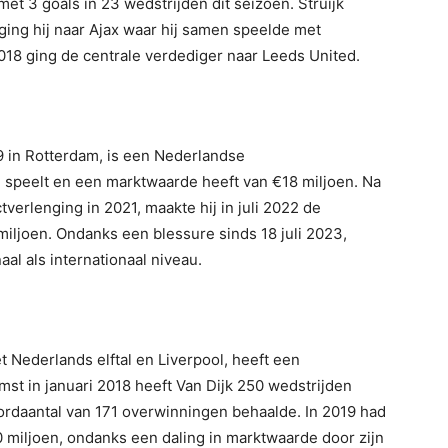
et 3 goals in 23 wedstrijden dit seizoen. Struijk
 ging hij naar Ajax waar hij samen speelde met
018 ging de centrale verdediger naar Leeds United.
9 in Rotterdam, is een Nederlandse
e speelt en een marktwaarde heeft van €18 miljoen. Na
verlenging in 2021, maakte hij in juli 2022 de
iljoen. Ondanks een blessure sinds 18 juli 2023,
al als internationaal niveau.
et Nederlands elftal en Liverpool, heeft een
st in januari 2018 heeft Van Dijk 250 wedstrijden
cordaantal van 171 overwinningen behaalde. In 2019 had
0 miljoen, ondanks een daling in marktwaarde door zijn