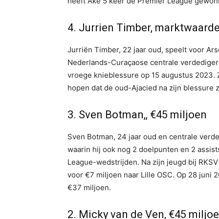
heeft Aké 5 keer de Premier League gewon
4. Jurrien Timber, marktwaarde
Jurriën Timber, 22 jaar oud, speelt voor Ars
Nederlands-Curaçaose centrale verdediger m
vroege knieblessure op 15 augustus 2023. Zi
hopen dat de oud-Ajacied na zijn blessure 
3. Sven Botman,, €45 miljoen
Sven Botman, 24 jaar oud en centrale verde
waarin hij ook nog 2 doelpunten en 2 assis
League-wedstrijden. Na zijn jeugd bij RKSV 
voor €7 miljoen naar Lille OSC. Op 28 juni 
€37 miljoen.
2. Micky van de Ven, €45 miljo