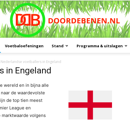
Voetbaloefeningen
Stand
Programma & uitslagen
Doordebenen
Nederlandse voetballers in Engeland
s in Engeland
 wereld en in bijna alle
n naar de waardevolste
ijn de top tien meest
emier League en
e marktwaarde volgens