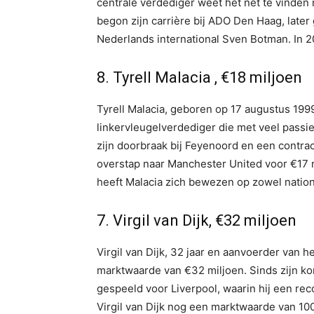
centrale verdediger weet het net te vinden m
begon zijn carrière bij ADO Den Haag, later
Nederlands international Sven Botman. In 2
8. Tyrell Malacia , €18 miljoen
Tyrell Malacia, geboren op 17 augustus 199
linkervleugelverdediger die met veel passi
zijn doorbraak bij Feyenoord en een contract
overstap naar Manchester United voor €17 m
heeft Malacia zich bewezen op zowel nationa
7. Virgil van Dijk, €32 miljoen
Virgil van Dijk, 32 jaar en aanvoerder van h
marktwaarde van €32 miljoen. Sinds zijn kom
gespeeld voor Liverpool, waarin hij een re
Virgil van Dijk nog een marktwaarde van 10