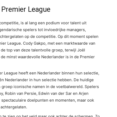
e Premier League
petitie, is al lang een podium voor talent uit
endarische spelers tot invloedrijke managers,
chtergelaten op de competitie. Op dit moment spelen
emier League. Cody Gakpo, met een marktwaarde van
de top van deze talentvolle groep, terwijl Joël
 de minst waardevolle Nederlander is in de Premier
ier League heeft een Nederlander binnen hun selectie,
én Nederlander in hun selectie hebben. De huidige
n groep iconische namen in de voetbalwereld. Spelers
y, Robin van Persie, Edwin van der Sar en Arjen
r spectaculaire doelpunten en momenten, maar ook
 achtergelaten.
n te zien op het veld maar ook achter de schermen. Zo