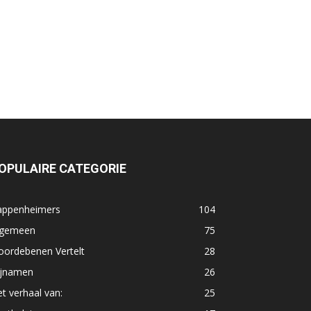
OPULAIRE CATEGORIE
appenheimers
104
lgemeen
75
oordebenen Vertelt
28
ijnamen
26
t verhaal van:
25