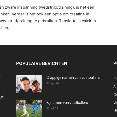
en zware inspanning (wedstrijd/training), is het een
ken. Verder is het ook een optie om creatine in
 wedstrijd/training te gebruiken. Tenslotte is calcium
llen.
POPULAIRE BERICHTEN
P
Grappige namen van voetballers
P
13 apr ’09
A
D
Of
B
Bijnamen van voetballers
22 jul ’08
He