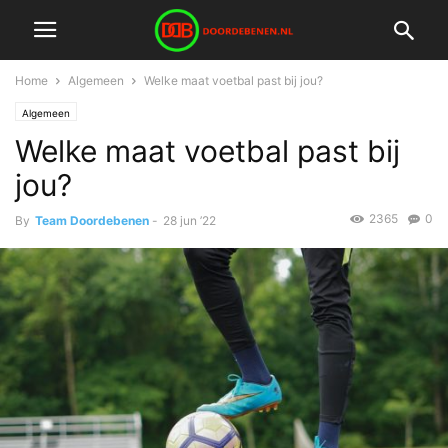
Home
Algemeen
Welke maat voetbal past bij jou?
Algemeen
Welke maat voetbal past bij
jou?
2365
0
By
Team Doordebenen
-
28 jun ’22