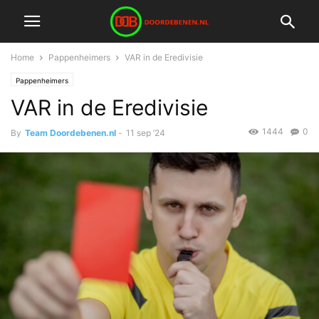
Home
Pappenheimers
VAR in de Eredivisie
Pappenheimers
VAR in de Eredivisie
1444
0
By
Team Doordebenen.nl
-
11 sep ’24