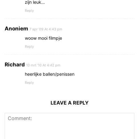
zijn leuk…
Reply
Anoniem
7 apr ’09 At 4:43 pm
woow mooi filmpje
Reply
Richard
10 mrt ’10 At 4:42 pm
heerlijke ballen/penissen
Reply
LEAVE A REPLY