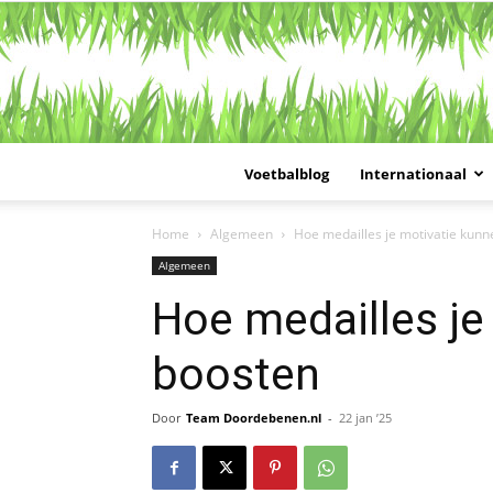
Voetbalblog
Internationaal
Home
Algemeen
Hoe medailles je motivatie kun
Algemeen
Hoe medailles je
boosten
Door
Team Doordebenen.nl
-
22 jan ’25