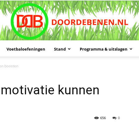
Voetbaloefeningen
Stand
Programma & uitslagen
Doordebenen
nen boosten
 motivatie kunnen
656
0