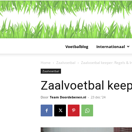
Voetbalblog
Internationaal
Home
Zaalvoetbal
Zaalvoetbal keeper: Regels & I
Zaalvoetbal
Zaalvoetbal keep
Door
Team Doordebenen.nl
-
23 dec ’24