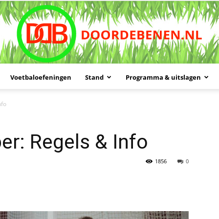
Voetbaloefeningen
Stand
Programma & uitslagen
Doordebenen
nfo
er: Regels & Info
1856
0