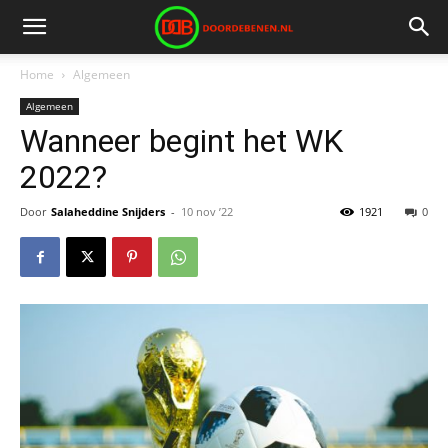
Home
Algemeen
Algemeen
Wanneer begint het WK
2022?
Door
Salaheddine Snijders
-
10 nov ’22
1921
0