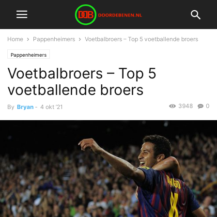
Home
Pappenheimers
Voetbalbroers – Top 5 voetballende broers
Pappenheimers
Voetbalbroers – Top 5
voetballende broers
3948
0
By
Bryan
-
4 okt ’21