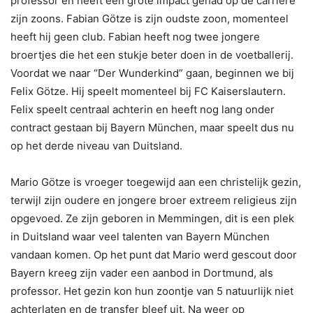
professor en heeft een grote impact gehad op de carrière
zijn zoons. Fabian Götze is zijn oudste zoon, momenteel
heeft hij geen club. Fabian heeft nog twee jongere
broertjes die het een stukje beter doen in de voetballerij.
Voordat we naar “Der Wunderkind” gaan, beginnen we bij
Felix Götze. Hij speelt momenteel bij FC Kaiserslautern.
Felix speelt centraal achterin en heeft nog lang onder
contract gestaan bij Bayern München, maar speelt dus nu
op het derde niveau van Duitsland.
Mario Götze is vroeger toegewijd aan een christelijk gezin,
terwijl zijn oudere en jongere broer extreem religieus zijn
opgevoed. Ze zijn geboren in Memmingen, dit is een plek
in Duitsland waar veel talenten van Bayern München
vandaan komen. Op het punt dat Mario werd gescout door
Bayern kreeg zijn vader een aanbod in Dortmund, als
professor. Het gezin kon hun zoontje van 5 natuurlijk niet
achterlaten en de transfer bleef uit. Na weer op