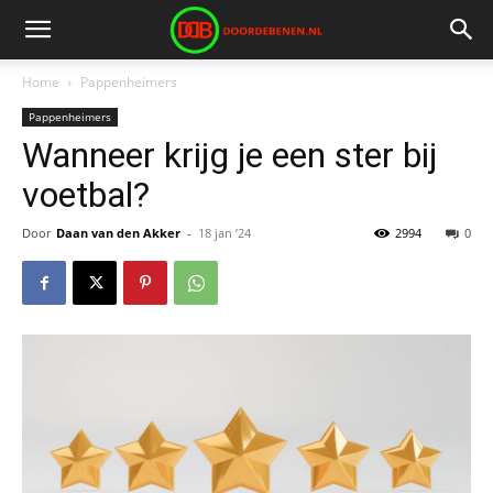
Home
Pappenheimers
Pappenheimers
Wanneer krijg je een ster bij
voetbal?
Door
Daan van den Akker
-
18 jan ’24
2994
0