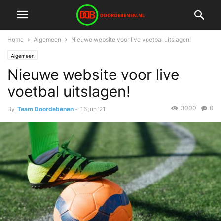
Home
Algemeen
Nieuwe website voor live voetbal uitslagen!
Algemeen
Nieuwe website voor live
voetbal uitslagen!
3000
0
By
Team Doordebenen
-
16 jun ’21