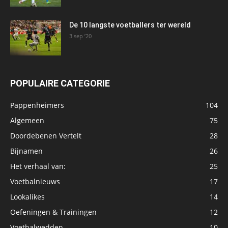
De 10 langste voetballers ter wereld
3 sep ’20
POPULAIRE CATEGORIE
Pappenheimers
104
Algemeen
75
Doordebenen Vertelt
28
Bijnamen
26
Het verhaal van:
25
Voetbalnieuws
17
Lookalikes
14
Oefeningen & Trainingen
12
Voetbalwedden
10