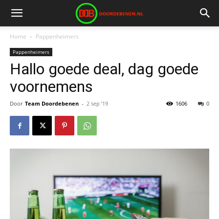
Home
Pappenheimers
Pappenheimers
Hallo goede deal, dag goede
voornemens
Door
Team Doordebenen
-
2 sep ’19
1606
0