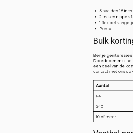
5 naalden 1.5 inch
2 maten nippels 1.
1 flexibel slangetj
Pomp
Bulk korti
Ben je geïnteressee
Doordebenen.nl help
een deel van de kos
contact met ons op 
Aantal
1-4
5-10
10 of meer