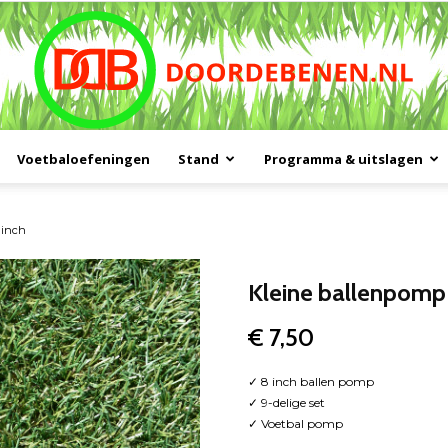
Voetbaloefeningen
Stand
Programma & uitslagen
Doordebenen
 inch
Kleine ballenpomp 
€
7,50
✓ 8 inch ballen pomp
✓ 9-delige set
✓ Voetbal pomp