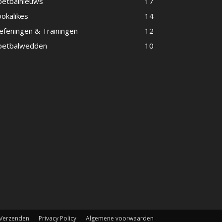
oetbalnieuws
17
ookalikes
14
efeningen & Trainingen
12
oetbalwedden
10
 Verzenden
Privacy Policy
Algemene voorwaarden