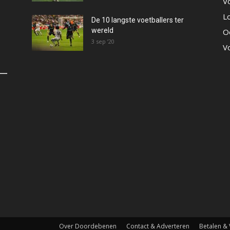
V
L
De 10 langste voetballers ter
wereld
O
3 sep ’20
V
Over Doordebenen
Contact & Adverteren
Betalen &