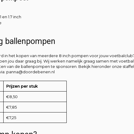
1 en 1.7 inch
e
ng ballenpompen
rd in het kopen van meerdere 8 inch pompen voor jouw voetbalclub?
en jou daar graag bij. Wij werken namelijk graag samen met voetbalc
ten van de ballenpompen te sponsoren. Bekijk hieronder onze staff
via:
panna@doordebenen.nl
Prijzen per stuk
€8,50
€7,85
€7,25