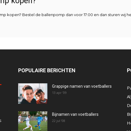
omp kopen?
 pomp kopen? Bestel de ballenpomp dan voor 17:00 en dan sturen wij 
POPULAIRE BERICHTEN
P
Grappige namen van voetballers
P
13 apr ’09
A
D
B
Bijnamen van voetballers
s
22 jul ’08
He