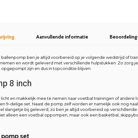
rijving
Aanvullende informatie
Beoordeling
llenpomp ben je altijd voorbereid op je volgende wedstrijd of trainin
nemen en wordt geleverd met verschillende hulpstukken. Zo zorg je
l opgepompt zijn en dus in topconditie blijven.
p 8 inch
 licht en makkelijk mee te nemen naar voetbal trainingen of andere 
en 9-delige set. Naast de pomp zelf worden er namelijk ook nog naald
el slangetje bij geleverd, zo ben je altijd voorbereid op verschillende
iet alleen een voetbal oppompen, maar ook een basketbal, skippybal
n pomp set