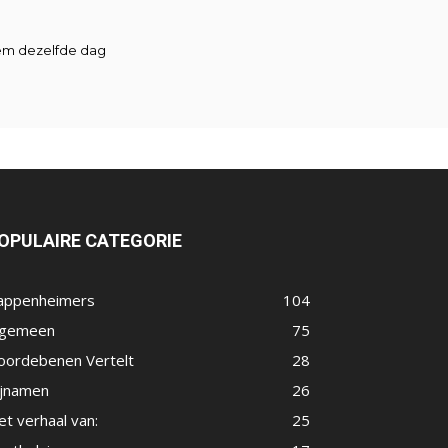
hem dezelfde dag
OPULAIRE CATEGORIE
appenheimers
104
lgemeen
75
oordebenen Vertelt
28
ijnamen
26
t verhaal van:
25