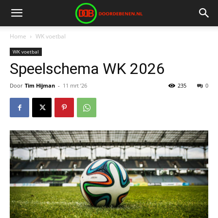
Home
WK voetbal
WK voetbal
Speelschema WK 2026
Door
Tim Hijman
-
11 mrt ’26
235
0