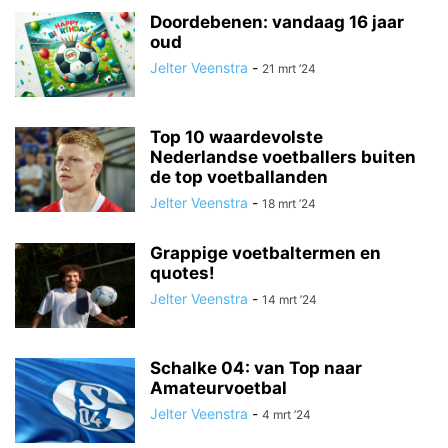
Doordebenen: vandaag 16 jaar
oud
Jelter Veenstra
-
21 mrt ’24
Top 10 waardevolste
Nederlandse voetballers buiten
de top voetballanden
Jelter Veenstra
-
18 mrt ’24
Grappige voetbaltermen en
quotes!
Jelter Veenstra
-
14 mrt ’24
Schalke 04: van Top naar
Amateurvoetbal
Jelter Veenstra
-
4 mrt ’24