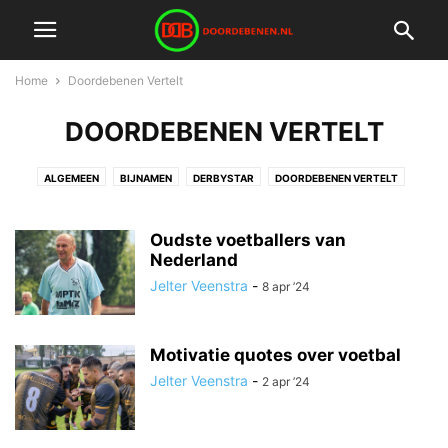
Home
Doordebenen Vertelt
DOORDEBENEN VERTELT
ALGEMEEN
BIJNAMEN
DERBYSTAR
DOORDEBENEN VERTELT
FUTBOLITA FRIDAY
HET VERHAAL VAN:
KLEDING
LOOKALIKES
OEFENINGEN & TRAININGEN
PAPPENHEIMERS
SCHOENEN
Oudste voetballers van
SHIRT VAN DE WEEK
Nederland
VOETBALNIEUWS
VOETBALREIZEN
VOETBALTERMEN
VOETBALWEDDEN
WK VOETBAL
ZAALVOETBAL
Jelter Veenstra
-
8 apr ’24
Motivatie quotes over voetbal
Jelter Veenstra
-
2 apr ’24