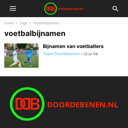
Home
Tags
Voetbalbijnamen
voetbalbijnamen
Bijnamen van voetballers
Team Doordebenen
-
22 jul ’08