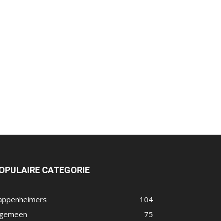
OPULAIRE CATEGORIE
appenheimers
104
lgemeen
75