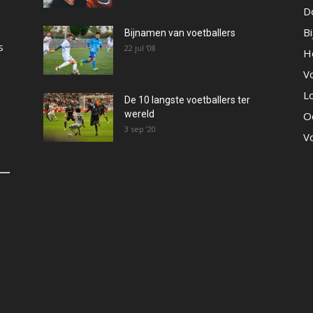
D
B
Bijnamen van voetballers
s
22 jul ’08
He
V
L
De 10 langste voetballers ter
wereld
O
3 sep ’20
V