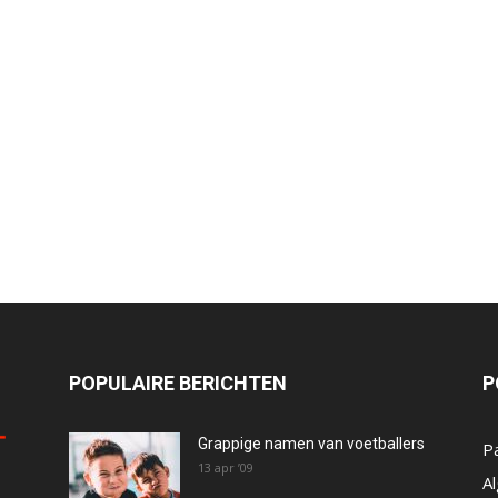
POPULAIRE BERICHTEN
P
Grappige namen van voetballers
P
13 apr ’09
A