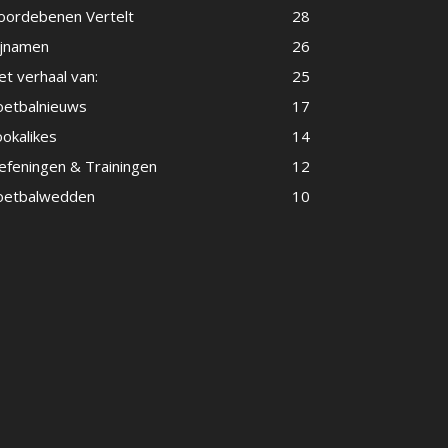
oordebenen Vertelt
28
ijnamen
26
t verhaal van:
25
oetbalnieuws
17
ookalikes
14
efeningen & Trainingen
12
oetbalwedden
10